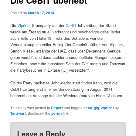
Die CeBIT überlebt
Posted on
March 17, 2014
Die
Viprinet
-Standparty auf der
CeBIT
ist vorüber, der Stand
wurde am Freitag rituell verbrannt und beschädigte dabei leider
auch Teile von Halle 13. Trotz des Schadens war die
Veranstaltung ein voller Erfolg. Der Geschäftsführer von Viprinet,
Simon Kissel, erzählte der HAZ, dass „der Dekandenz Genüge
getan wurde“, und dass „schier unerschöpfliche Mengen leckeren
Fleisches, sowie die massiven Sets der DJs masta und Tanzwart
die Partybesucher in Extase […] versetzten“.
Ob die Party nächstes Jahr wieder statt finden kann, wird die
CeBIT-Leitung erst in einer Sondersitzung im August 2014
besprechen; so lange soll der Wiederaufbau von Halle 13 dauern.
This entry was posted in
Report
and tagged
cebit
,
gig
,
viprinet
by
Tanzwart
. Bookmark the
permalink
.
Leave a Reply